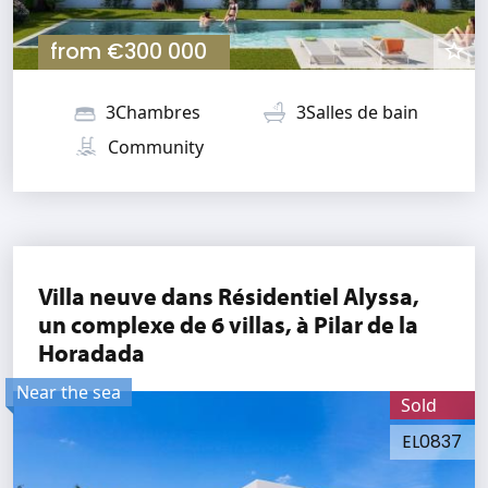
from
€300 000
3Chambres
3Salles de bain
Community
Villa neuve dans Résidentiel Alyssa,
un complexe de 6 villas, à Pilar de la
Horadada
Near the sea
Sold
EL0837