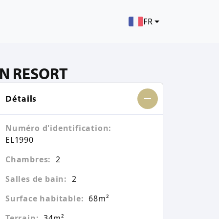
FR
ON RESORT
Détails
Numéro d'identification:
EL1990
Chambres:
2
Salles de bain:
2
Surface habitable:
68m²
Terrain:
34m²