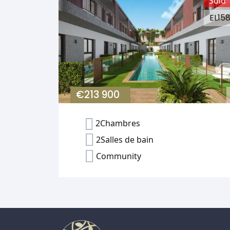
Sold
EL15
€213 900
2Chambres
2Salles de bain
Community