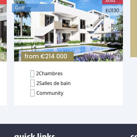
Sold
Golf
82
EL1130
from
€214 000
2Chambres
2Salles de bain
Community
quick links
c