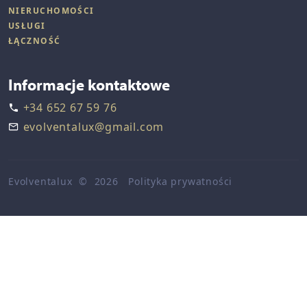
NIERUCHOMOŚCI
USŁUGI
ŁĄCZNOŚĆ
Informacje kontaktowe
+34 652 67 59 76
evolventalux@gmail.com
Evolventalux
©
2026
Polityka prywatności