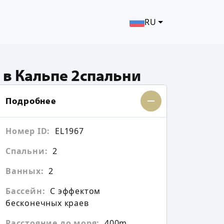
RU
 в Кальпе 2спальни
Подробнее
Номер ID:
EL1967
Спальни:
2
Ванных:
2
Бассейн:
С эффектом
бесконечных краев
Расстояние до моря:
400m