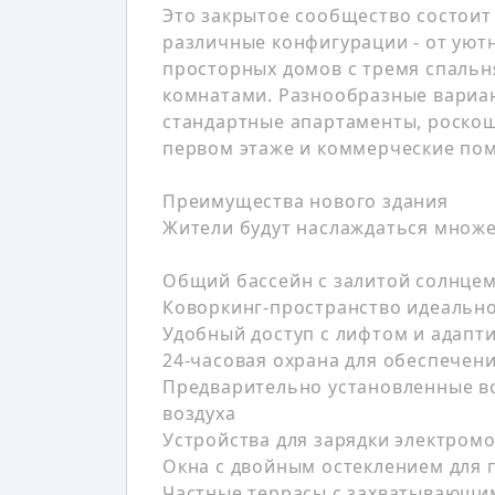
Это закрытое сообщество состоит
различные конфигурации - от уют
просторных домов с тремя спаль
комнатами. Разнообразные вариа
стандартные апартаменты, роскош
первом этаже и коммерческие по
Преимущества нового здания
Жители будут наслаждаться множе
Общий бассейн с залитой солнцем
Коворкинг-пространство идеально
Удобный доступ с лифтом и адап
24-часовая охрана для обеспечен
Предварительно установленные в
воздуха
Устройства для зарядки электром
Окна с двойным остеклением для
Частные террасы с захватывающи