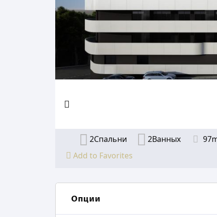
2Спальни
2Ванных
97
Add to Favorites
Опции