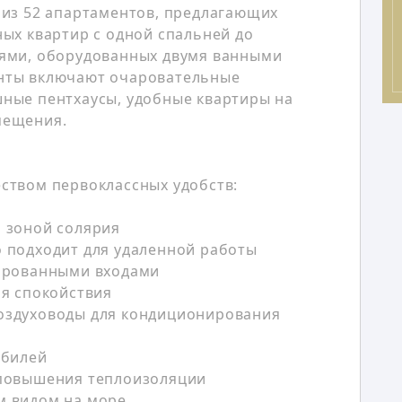
 из 52 апартаментов, предлагающих
ных квартир с одной спальней до
нями, оборудованных двумя ванными
нты включают очаровательные
ные пентхаусы, удобные квартиры на
мещения.
ством первоклассных удобств:
 зоной солярия
 подходит для удаленной работы
тированными входами
ия спокойствия
оздуховоды для кондиционирования
обилей
 повышения теплоизоляции
м видом на море