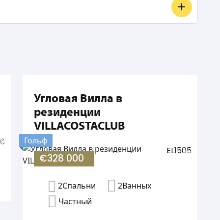
Угловая Вилла в
резиденции
VILLACOSTACLUB
Гольф
06
EL1505
€328 000
2Спальни
2Ванных
Частный